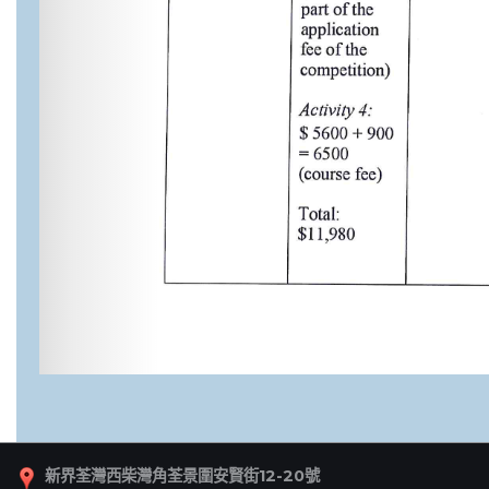
新界荃灣西柴灣角荃景圍安賢街12-20號