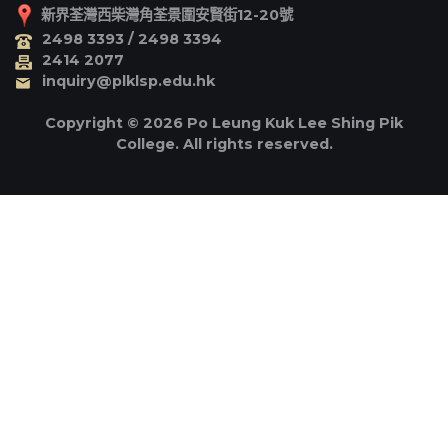
新界荃灣西柴灣角荃景圍安賢街12-20號
2498 3393 / 2498 3394
2414 2077
inquiry@plklsp.edu.hk
Copyright © 2026 Po Leung Kuk Lee Shing Pik
College. All rights reserved.