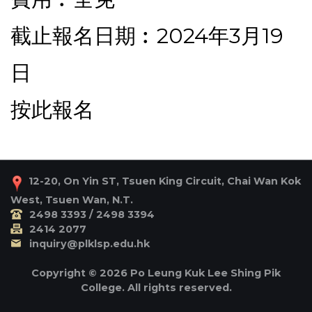
截止報名日期︰2024年3月19
日
按此報名
12-20, On Yin ST, Tsuen King Circuit, Chai Wan Kok
West, Tsuen Wan, N.T.
2498 3393 / 2498 3394
2414 2077
inquiry@plklsp.edu.hk
Copyright © 2026 Po Leung Kuk Lee Shing Pik
College. All rights reserved.