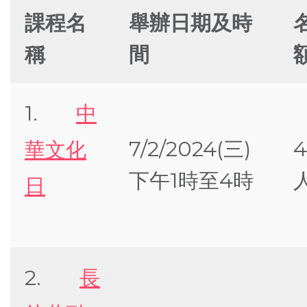
課程名
舉辦日期及時
稱
間
1.
中
7/2/2024(三)
華文化
下午1時至4時
日
2.
長