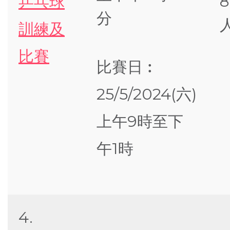
8
乒乓球
分
訓練及
比賽
比賽日︰
25/5/2024(六)
上午9時至下
午1時
4.