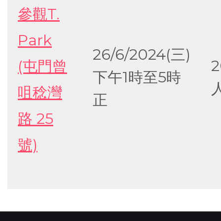
參觀T.
Park
26/6/2024(三)
2
(屯門曾
下午1時至5時
咀稔灣
正
路 25
號)