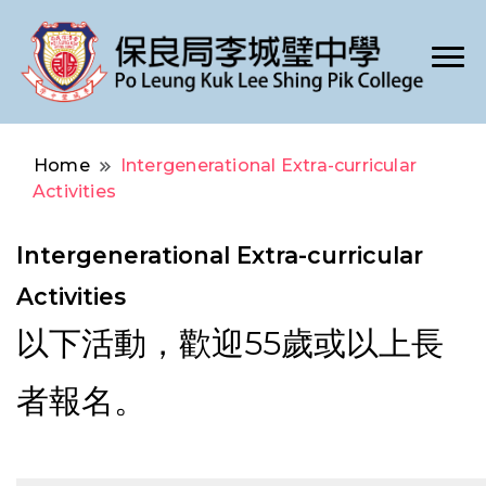
Po Leung Kuk Lee Shing Pik College
保良局李城璧中學
Home
Intergenerational Extra-curricular
Activities
Intergenerational Extra-curricular
Activities
以下活動，歡迎55歲或以上長
者報名。