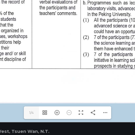
1/4
West, Tsuen Wan, N.T.