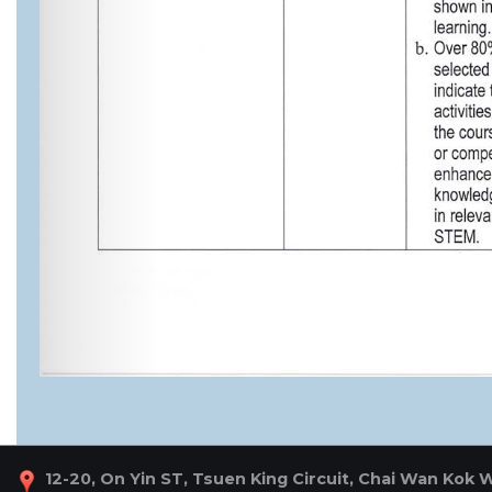
12-20, On Yin ST, Tsuen King Circuit, Chai Wan Kok 