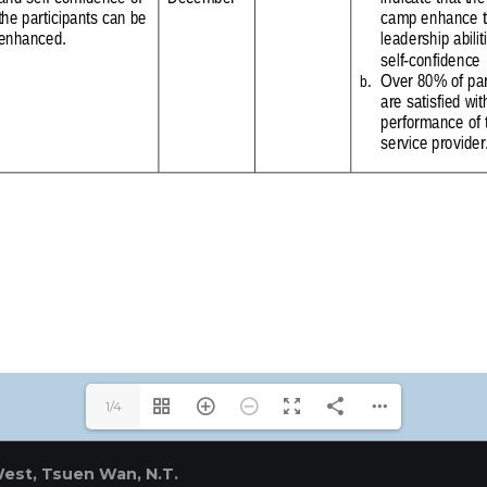
1/4
West, Tsuen Wan, N.T.