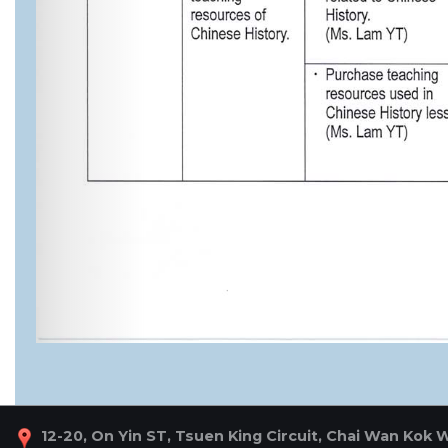
12-20, On Yin ST, Tsuen King Circuit, Chai Wan Kok 