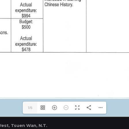
1/6
West, Tsuen Wan, N.T.