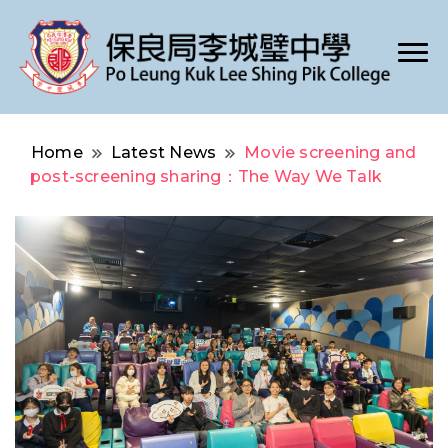
Po Leung Kuk Lee Shing Pik College
保良局李城璧中學
Home
Latest News
Movie screening and
post-screening sharing：The Way We Talk