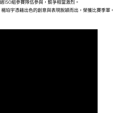
過150組參賽隊伍參與，競爭相當激烈。
D 楊珀宇憑藉出色的創意與表現脫穎而出，榮獲比賽季軍