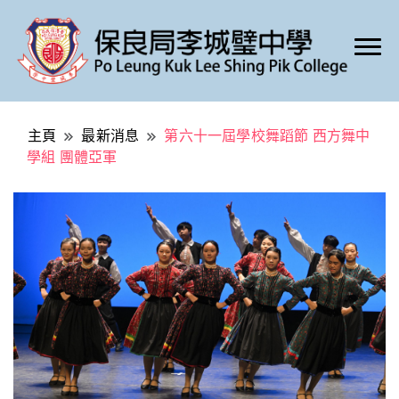
Po Leung Kuk Lee Shing Pik College
保良局李城璧中學
主頁
最新消息
第六十一屆學校舞蹈節 西方舞中
學組 團體亞軍