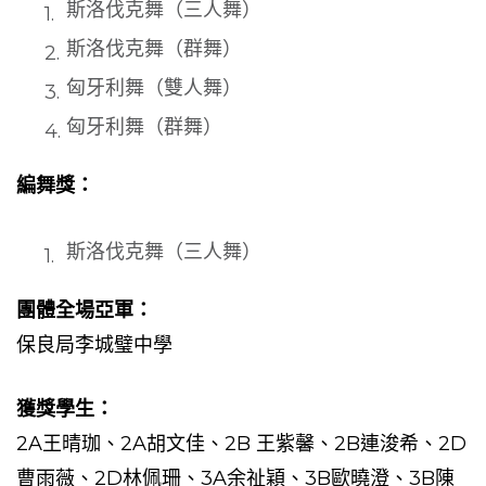
斯洛伐克舞（三人舞）
斯洛伐克舞（群舞）
匈牙利舞（雙人舞）
匈牙利舞（群舞）
編舞獎：
斯洛伐克舞（三人舞）
團體全場亞軍：
保良局李城璧中學
獲獎學生：
2A王晴珈、2A胡文佳、2B
王紫馨、2B連浚希、2D
曹雨薇、2D林佩珊、3A余祉穎、3B歐曉澄、3B陳