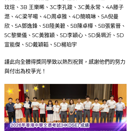
玟瑄、3B
王樂晞、3C李孔踆、3C黃永常、4A滕子
滺、4C梁芊暘、4D周卓雅、4D簡曉琳、5A倪曼
欣、5A鄧逸鋒、5B陸美碧、5B陳卓樺、5B張紫晉、
5C黎樂儀、5C黃雅穎、5D李穎心、5D吳珮沂、5D
宣能傑、5D戴穎韜、5D楊珀宇
謹此向全體得獎同學致以熱烈祝賀，感謝他們的努力
與付出為校爭光！