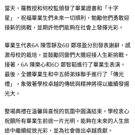
當天，羅教授和何校監頒發了畢業證書和「十字
星」，祝福畢業生們未來一切順利，勉勵他們勇敢迎
接新的挑戰，並期許他們能夠在社會上發揮光彩。
畢業生代表
6A
陳雪靜及
6B
鄭璟盈分別發表謝辭，感
激母校的栽培，並鼓勵同窗們大膽迎接人生新挑戰。
接著，
6A
陳樂心和
6D
鄭智韜進行了畢業生表演。
最後，全體畢業生和中五師弟妹聯手進行了「傳光
禮」，象徵著學校卓越的傳統與精神將得以繼續發揚
光大。
整場典禮在溫馨與喜悅的氛圍中圓滿結束。學校衷心
祝願所有畢業生前途一片光明，能夠在未來的人生旅
途中繼續綻放光彩，並為社會做出卓越貢獻。