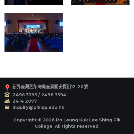
新界荃灣西柴灣角荃景圍安賢街12-20號
2498 3393 / 2498 3394
2414 2077
inquiry@plklsp.edu.hk
Copyright © 2026 Po Leung Kuk Lee Shing Pik
College. All rights reserved.