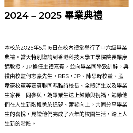
2024 – 2025 畢業典禮
本校於
2025
年
5
月
16
日在校內禮堂舉行了中六級畢業
典禮。當天特別邀請到香港科技大學工學院院長羅康
錦教授，
JP
擔任主禮嘉賓，並向畢業同學致訓辭。典
禮由校監何志豪先生，
BBS
，
JP
、陳思暐校董、孟
韋豪校董等嘉賓聯同馮雅詩校長、全體師生以及畢業
生家長一同參與，為畢業生送上鼓勵與祝福，勉勵他
們在人生新階段勇於追夢、奮發向上。共同分享畢業
生的喜悅，見證他們完成了六年的校園生活，踏上人
生新的階段。