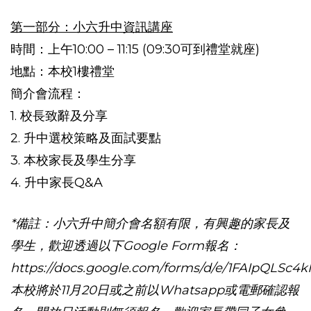
第一部分：小六升中資訊講座
時間：上午10:00 – 11:15 (09:30可到禮堂就座)
地點：本校1樓禮堂
簡介會流程：
1. 校長致辭及分享
2. 升中選校策略及面試要點
3. 本校家長及學生分享
4. 升中家長Q&A
*
備註：
小六升中簡介會名額有限，有興趣的家長及
學生，歡迎透過以下
Google Form
報名
：
https://docs.google.com/forms/d/e/1FAIpQL
本校將於
11
月
20
日或之前以
Whatsapp
或電郵確認報