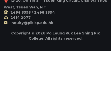
12-20, On Yin ST, Tsuen King Circuit, Chai Wan Kok
West, Tsuen Wan, N.T.
2498 3393 / 2498 3394
2414 2077
inquiry@plklsp.edu.hk
Copyright © 2026 Po Leung Kuk Lee Shing Pik
College. All rights reserved.