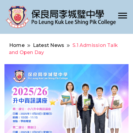
Po Leung Kuk Lee Shing Pik College
保良局李城璧中學
Home
Latest News
S.1 Admission Talk
and Open Day