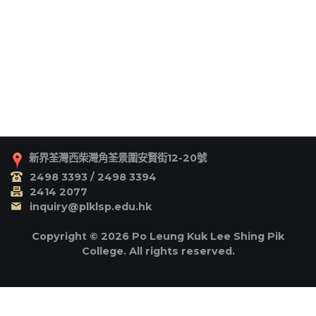
新界荃灣西柴灣角荃景圍安賢街12-20號
2498 3393 / 2498 3394
2414 2077
inquiry@plklsp.edu.hk
Copyright © 2026 Po Leung Kuk Lee Shing Pik
College. All rights reserved.