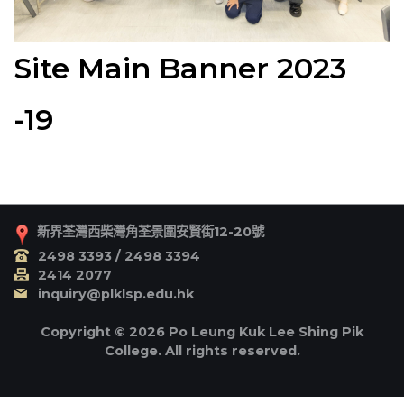
Site Main Banner 2023
-19
新界荃灣西柴灣角荃景圍安賢街12-20號
2498 3393 / 2498 3394
2414 2077
inquiry@plklsp.edu.hk
Copyright © 2026 Po Leung Kuk Lee Shing Pik
College. All rights reserved.