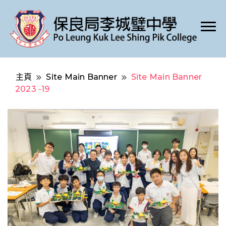
Po Leung Kuk Lee Shing Pik College
保良局李城璧中學
主頁
Site Main Banner
Site Main Banner
2023 -19