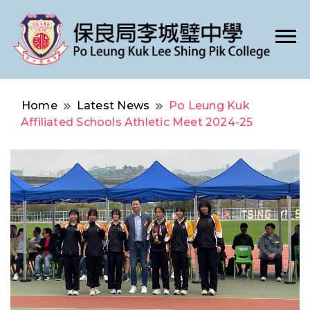
Po Leung Kuk Lee Shing Pik College
保良局李城璧中學
Home
Latest News
Po Leung Kuk
Affiliated Schools Athletic Meet 2024-25